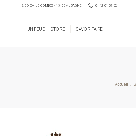
2 BD EMILE COMBES - 13400 AUBAGNE
04 42 01 39 62
UN PEU D’HISTOIRE
SAVOIR-FAIRE
UN PEU D’HISTOIRE
SAVOIR-FAIRE
Vous êtes 
Accueil
B