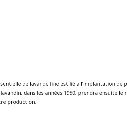
X
Facebook
Pinterest
LinkedIn
ssentielle de lavande fine est lié à l’implantation de
avandin, dans les années 1950, prendra ensuite le re
tre production.