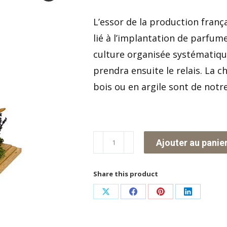
L’essor de la production frança
lié à l’implantation de parfum
culture organisée systématiqu
prendra ensuite le relais. La c
bois ou en argile sont de notr
quantité
Ajouter au panie
de
La
Share this product
femme
Partager
Partager
Partager
Partager
charrette
sur
sur
sur
sur
lavande