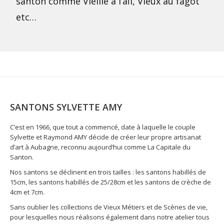
santon comme Vieille à l’aïl, Vieux au fagot
etc…
SANTONS SYLVETTE AMY
C’est en 1966, que tout a commencé, date à laquelle le couple
Sylvette et Raymond AMY décide de créer leur propre artisanat
d’art à Aubagne, reconnu aujourd’hui comme La Capitale du
Santon.
Nos santons se déclinent en trois tailles : les santons habillés de
15cm, les santons habillés de 25/28cm et les santons de crèche de
4cm et 7cm.
Sans oublier les collections de Vieux Métiers et de Scènes de vie,
pour lesquelles nous réalisons également dans notre atelier tous