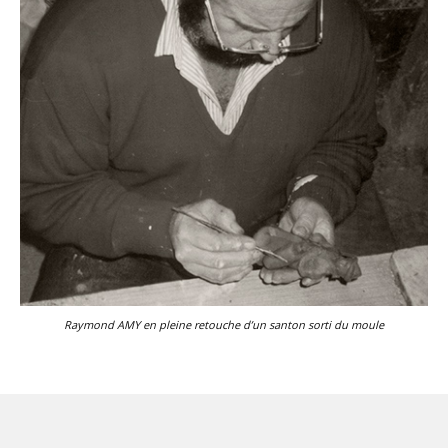
Raymond AMY en pleine retouche d’un santon sorti du moule