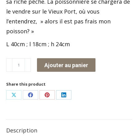
sa riche pêche. La poissonnière se chargera de
le vendre sur le Vieux Port, où vous
l’entendrez, » alors il est pas frais mon
poisson? »
L 40cm ; l 18cm ; h 24cm
quantité
Ajouter au panier
de
Le
Share this product
pêcheur
Partager
Partager
Partager
Partager
dans
sur
sur
sur
sur
sa
X
Facebook
Pinterest
LinkedIn
barque
Description