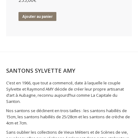
255,00
€
Ajouter au panier
SANTONS SYLVETTE AMY
C’est en 1966, que tout a commencé, date à laquelle le couple
Sylvette et Raymond AMY décide de créer leur propre artisanat
d’art à Aubagne, reconnu aujourd’hui comme La Capitale du
Santon.
Nos santons se déclinent en trois tailles : les santons habillés de
15cm, les santons habillés de 25/28cm et les santons de crèche de
4cm et 7cm.
Sans oublier les collections de Vieux Métiers et de Scènes de vie,