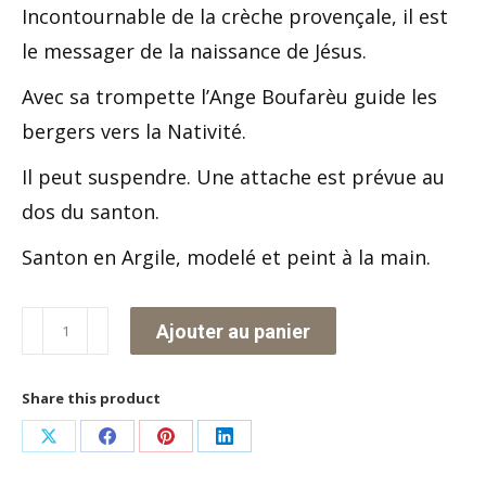
Incontournable de la crèche provençale, il est
le messager de la naissance de Jésus.
Avec sa trompette l’Ange Boufarèu guide les
bergers vers la Nativité.
Il peut suspendre. Une attache est prévue au
dos du santon.
Santon en Argile, modelé et peint à la main.
quantité
Ajouter au panier
de
Ange
Share this product
Boufarèu
Partager
Partager
Partager
Partager
sur
sur
sur
sur