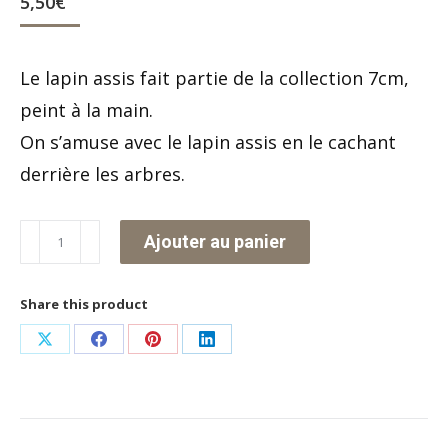
5,50
€
Le lapin assis fait partie de la collection 7cm,
peint à la main.
On s’amuse avec le lapin assis en le cachant
derrière les arbres.
quantité
Ajouter au panier
de
Le
Share this product
lapin
Partager
Partager
Partager
Partager
assis
sur
sur
sur
sur
X
Facebook
Pinterest
LinkedIn