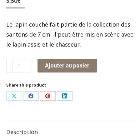
5,50
€
Le lapin couché fait partie de la collection des
santons de 7 cm. Il peut être mis en scène avec
le lapin assis et le chasseur.
quantité
Ajouter au panier
de
Lapin
Share this product
couché
Partager
Partager
Partager
Partager
sur
sur
sur
sur
X
Facebook
Pinterest
LinkedIn
Description