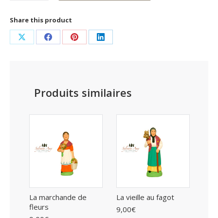
de
La
Share this product
cuisinière
Partager
Partager
Partager
Partager
sur
sur
sur
sur
X
Facebook
Pinterest
LinkedIn
Produits similaires
La marchande de
La vieille au fagot
fleurs
9,00
€