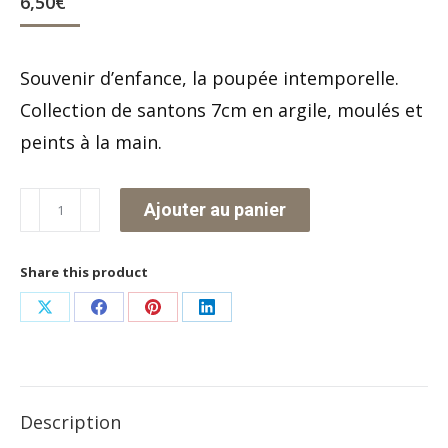
6,50
€
Souvenir d’enfance, la poupée intemporelle.
Collection de santons 7cm en argile, moulés et
peints à la main.
quantité
Ajouter au panier
de
La
Share this product
fillette
Partager
Partager
Partager
Partager
et
sur
sur
sur
sur
sa
X
Facebook
Pinterest
LinkedIn
poupée
Description