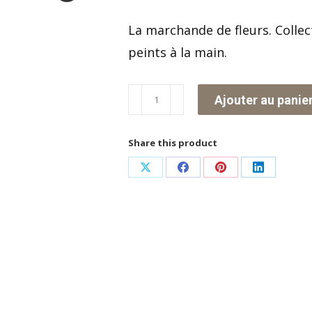
La marchande de fleurs. Collec
peints à la main.
quantité
Ajouter au panie
de
La
Share this product
marchande
Partager
Partager
Partager
Partager
de
sur
sur
sur
sur
fleurs
X
Facebook
Pinterest
LinkedIn