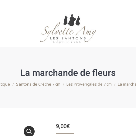
La marchande de fleurs
i :
tique
Santons de Crèche 7 cm
Les Provençales de 7 cm
La marcha
9,00
€