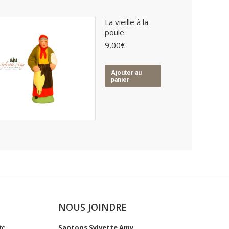
La vieille à la
poule
9,00
€
Ajouter au
panier
NOUS JOINDRE
te
Santons Sylvette Amy