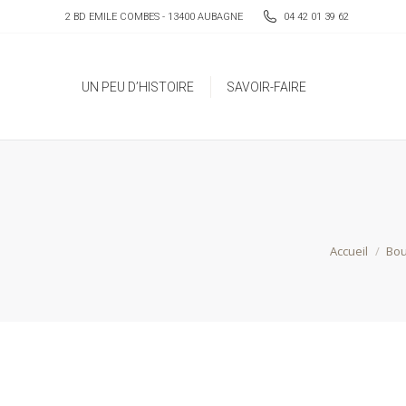
2 BD EMILE COMBES - 13400 AUBAGNE
04 42 01 39 62
UN PEU D’HISTOIRE
SAVOIR-FAIRE
UN PEU D’HISTOIRE
SAVOIR-FAIRE
Vous êtes ic
Accueil
Bou