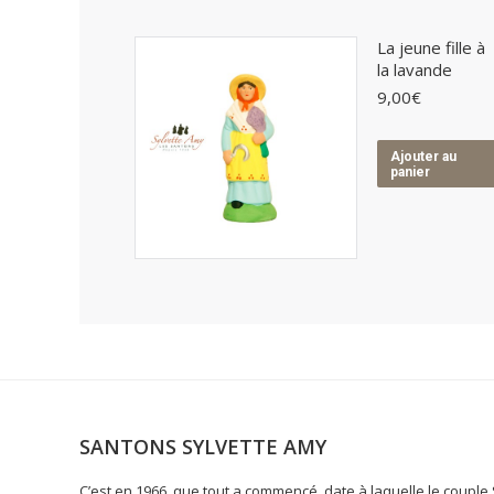
La jeune fille à
la lavande
9,00
€
Ajouter au
panier
SANTONS SYLVETTE AMY
C’est en 1966, que tout a commencé, date à laquelle le coupl