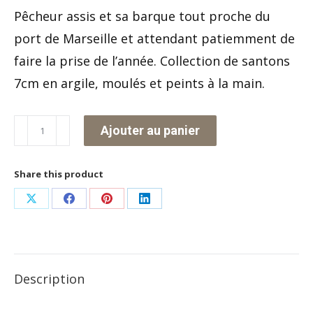
Pêcheur assis et sa barque tout proche du
port de Marseille et attendant patiemment de
faire la prise de l’année. Collection de santons
7cm en argile, moulés et peints à la main.
quantité
Ajouter au panier
de
Le
Share this product
pêcheur
Partager
Partager
Partager
Partager
assis
sur
sur
sur
sur
et
X
Facebook
Pinterest
LinkedIn
sa
Description
barque