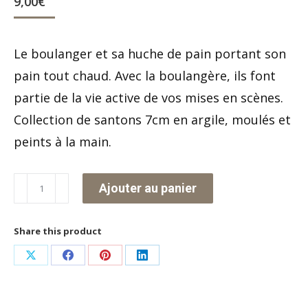
9,00
€
Le boulanger et sa huche de pain portant son
pain tout chaud. Avec la boulangère, ils font
partie de la vie active de vos mises en scènes.
Collection de santons 7cm en argile, moulés et
peints à la main.
quantité
Ajouter au panier
de
Le
Share this product
boulanger
Partager
Partager
Partager
Partager
sur
sur
sur
sur
X
Facebook
Pinterest
LinkedIn