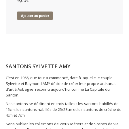
9,00
€
Ajouter au panier
SANTONS SYLVETTE AMY
C’est en 1966, que tout a commencé, date à laquelle le couple
Sylvette et Raymond AMY décide de créer leur propre artisanat
d’art à Aubagne, reconnu aujourd’hui comme La Capitale du
Santon.
Nos santons se déclinent en trois tailles : les santons habillés de
15cm, les santons habillés de 25/28cm et les santons de crèche de
4cm et 7cm.
Sans oublier les collections de Vieux Métiers et de Scènes de vie,