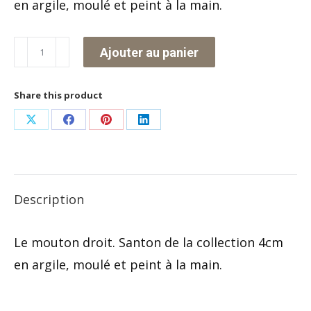
en argile, moulé et peint à la main.
quantité
Ajouter au panier
de
Le
Share this product
mouton
Partager
Partager
Partager
Partager
droit
sur
sur
sur
sur
X
Facebook
Pinterest
LinkedIn
Description
Le mouton droit. Santon de la collection 4cm
en argile, moulé et peint à la main.