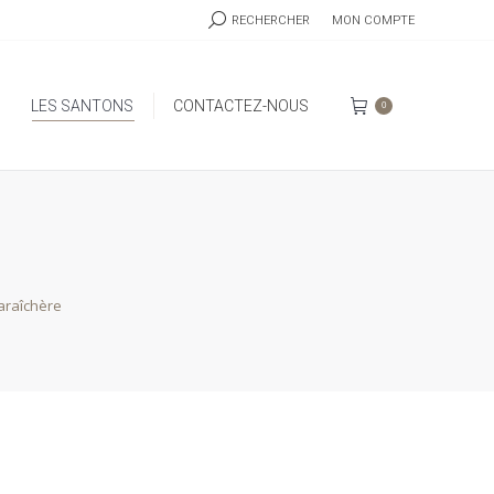
RECHERCHE
RECHERCHER
MON COMPTE
:
LES SANTONS
CONTACTEZ-NOUS
0
LES SANTONS
CONTACTEZ-NOUS
0
araîchère