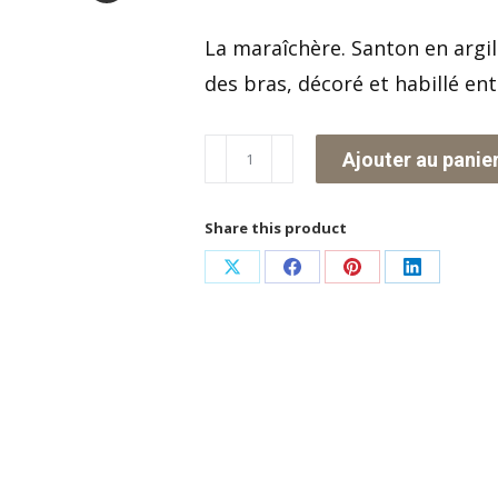
La maraîchère. Santon en argile
des bras, décoré et habillé en
quantité
Ajouter au panie
de
La
Share this product
Maraîchère
Partager
Partager
Partager
Partager
sur
sur
sur
sur
X
Facebook
Pinterest
LinkedIn