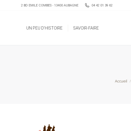
2 BD EMILE COMBES - 13400 AUBAGNE
04 42 01 39 62
UN PEU D’HISTOIRE
SAVOIR-FAIRE
UN PEU D’HISTOIRE
SAVOIR-FAIRE
Vous ête
Accueil