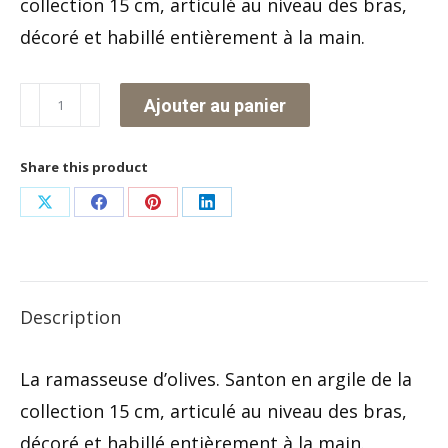
collection 15 cm, articulé au niveau des bras,
décoré et habillé entièrement à la main.
quantité
Ajouter au panier
de
La
Share this product
ramasseuse
Partager
Partager
Partager
Partager
d'olives
sur
sur
sur
sur
X
Facebook
Pinterest
LinkedIn
Description
La ramasseuse d’olives. Santon en argile de la
collection 15 cm, articulé au niveau des bras,
décoré et habillé entièrement à la main.