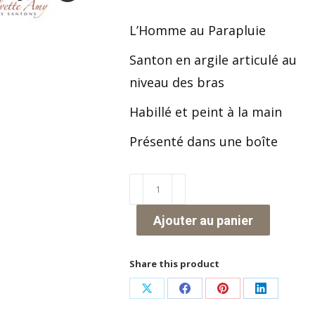
L’Homme au Parapluie
Santon en argile articulé au
niveau des bras
Habillé et peint à la main
Présenté dans une boîte
quantité
de
Ajouter au panier
L'homme
au
Share this product
Parapluie
Partager
Partager
Partager
Partager