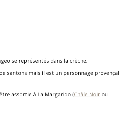
sur
sur
sur
sur
X
Facebook
Pinterest
LinkedIn
llageoise représentés dans la crèche.
e santons mais il est un personnage provençal
re assortie à La Margarido (
Châle Noir
ou