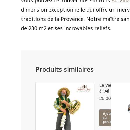
Vous pouvez retrouver nos santons
Au Vill
dimension exceptionnelle qui offre un merv
traditions de la Provence. Notre maître san
de 230 m2 et ses incroyables reliefs.
Produits similaires
Le Vieux
à l'Ail
26,00
€
Ajouter
au
panier