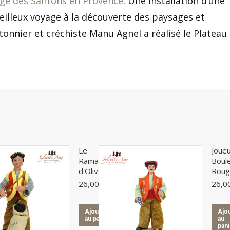
age des Santons en Provence
. Une installation d’une
eilleux voyage à la découverte des paysages et
tonnier et créchiste Manu Agnel a réalisé le Plateau
Le
Joue
Ramasseur
Boul
d'Olives
Rou
26,00
€
26,0
Ajouter
Ajo
au panier
au
pan