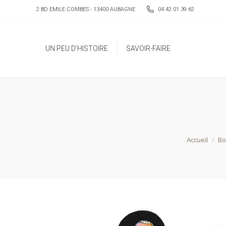
2 BD EMILE COMBES - 13400 AUBAGNE
04 42 01 39 62
UN PEU D’HISTOIRE
SAVOIR-FAIRE
UN PEU D’HISTOIRE
SAVOIR-FAIRE
Vous êtes i
Accueil
Bo