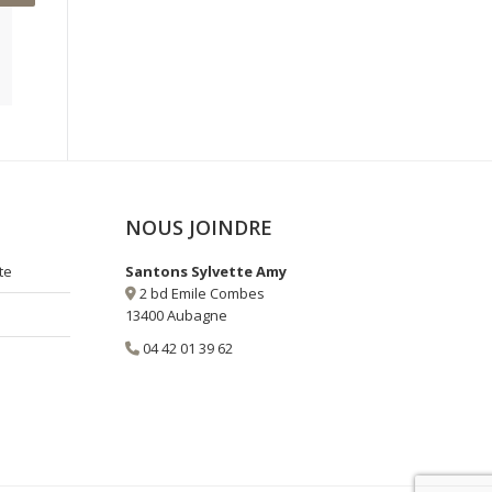
NOUS JOINDRE
te
Santons Sylvette Amy
2 bd Emile Combes
13400 Aubagne
04 42 01 39 62