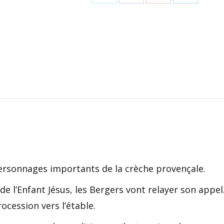
Partager
Partager
Partager
Partager
sur
sur
sur
sur
X
Facebook
Pinterest
LinkedIn
rsonnages importants de la crèche provençale.
de l’Enfant Jésus, les Bergers vont relayer son appel
ocession vers l’étable.