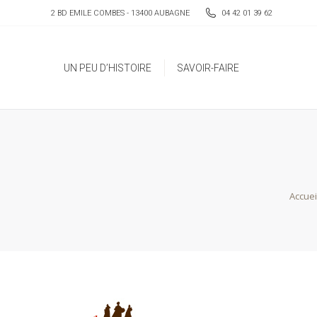
2 BD EMILE COMBES - 13400 AUBAGNE
04 42 01 39 62
UN PEU D’HISTOIRE
SAVOIR-FAIRE
UN PEU D’HISTOIRE
SAVOIR-FAIRE
Vous ê
Accuei