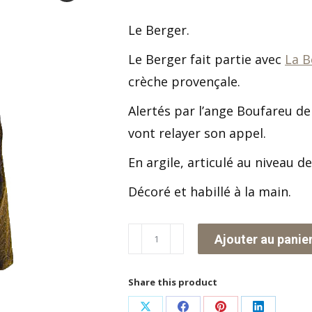
Le Berger.
Le Berger fait partie avec
La B
crèche provençale.
Alertés par l’ange Boufareu de 
vont relayer son appel.
En argile, articulé au niveau de
Décoré et habillé à la main.
quantité
Ajouter au panie
de
Le
Share this product
Berger