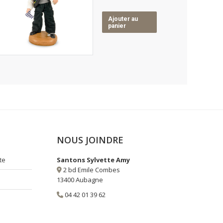
Ajouter au
panier
NOUS JOINDRE
te
Santons Sylvette Amy
2 bd Emile Combes
13400 Aubagne
04 42 01 39 62