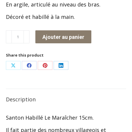
En argile, articulé au niveau des bras.
Décoré et habillé à la main.
quantité
Ajouter au panier
de
Le
Share this product
Maraîcher
Partager
Partager
Partager
Partager
sur
sur
sur
sur
X
Facebook
Pinterest
LinkedIn
Description
Santon Habillé Le Maraîcher 15cm.
Il fait partie des nombreux villageois et