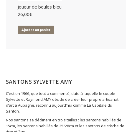
Joueur de boules bleu
26,00
€
Ajouter au panier
SANTONS SYLVETTE AMY
C’est en 1966, que tout a commencé, date à laquelle le couple
Sylvette et Raymond AMY décide de créer leur propre artisanat
d’art à Aubagne, reconnu aujourd’hui comme La Capitale du
Santon.
Nos santons se déclinent en trois tailles : les santons habillés de
15cm, les santons habillés de 25/28cm et les santons de crèche de
4cm et 7cm.