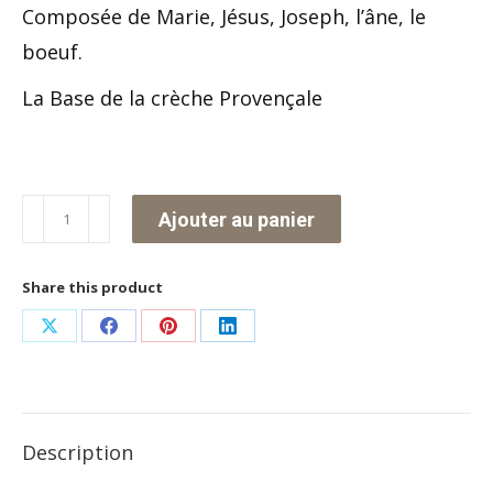
Composée de Marie, Jésus, Joseph, l’âne, le
boeuf.
La Base de la crèche Provençale
quantité
Ajouter au panier
de
La
Share this product
Sainte
Partager
Partager
Partager
Partager
Famille
sur
sur
sur
sur
-
X
Facebook
Pinterest
LinkedIn
5
Description
pièces