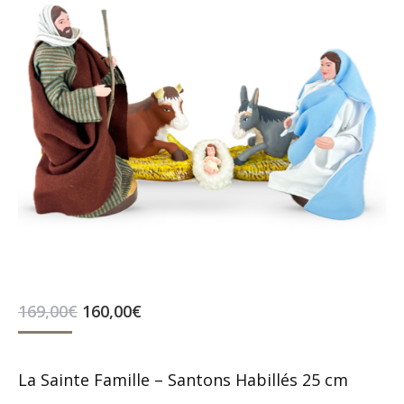
Le
Le
169,00
€
160,00
€
prix
prix
initial
actuel
était :
est :
La Sainte Famille – Santons Habillés 25 cm
169,00€.
160,00€.